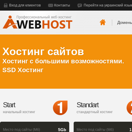
Вход для клиентов
Контакты
Перейти на украинский язык
Домен
Хостинг сайтов
Хостинг с большими возможностями.
SSD Хостинг
Start
Standart
начальный хостинг
стандартный хостинг
5Gb
1
Место под сайты (Мб)
Место под сайты (Мб)