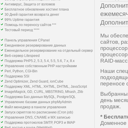
Дополнит
Антивирус, Защита от взломов
Бесплатное обновление хостинг плана
ежемеся
30 Дней гарантия возврата денег
99% Uptime гарантия
Дополнит
Помощь по переносу сайтов ***
Тестовый период ****
Мы обеспе
Панель управления CPanel
сайтов, р
Ежедневное резервирование данных
процессорн
Еженедельное резервирование на отдельный сервер
процессора
Веб-сервер Litespeed
RAID-масс
Поддержка PHP5.2, 5.3, 5.4, 5.5, 5.6, 7.x, 8.x
Управление собственным PHP настройками
Наши спец
Perl, Python, CGI-Bin
Поддержка SSI
подходящи
Zend Optimizer, Zend Guard, ionCube
переносе 
Поддержку XML, HTML, XHTML, DHTML, JavaScript
ImageMagick, GD, СURL, MBSTRING, Mhash, Zlib
Выбранный
Поддержка Баз данных MySQL, PostgreSQL
день меся
Управление базами данных phpMyAdmin
продаж.
Файл менеджер в панели управления
Запуск скриптов по расписанию (Cron job)
* Беспла
Управления DNS, CNAME и MX записью
Доменное и
Поддержка протоколов SMTP, POP3 и IMAP
Веб доступ к почте (WebMail)