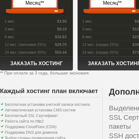
Месяц**
Месяц**
1 мес.
$3.50
1 мес.
$4
3 мес.
$9.10
3 мес.
$12
6 мес.
$16.83
6 мес.
$22
12 мес. (экономия 25%)
$29.70
12 мес. (скидка 25%)
$39
24 мес. (экономия 30%)
$55.44
24 мес. (скидка 30%)
$73
ЗАКАЗАТЬ ХОСТИНГ
ЗАКАЗАТЬ ХОСТИН
** При оплате за 3 года, большая экономия.
Дополн
Каждый хостинг план включает
Бесплатная установка учетной записи хостинга
Выделенны
Автоматическая установка CMS-систем
Бесплатный SSL Сертификат
SSL Серт
Работа сайта по http2
пакеты
Поддержка CloudFlare (CDN)
Поддержка DNS для доменов
SSH дост
Выбор страны размещения сайта