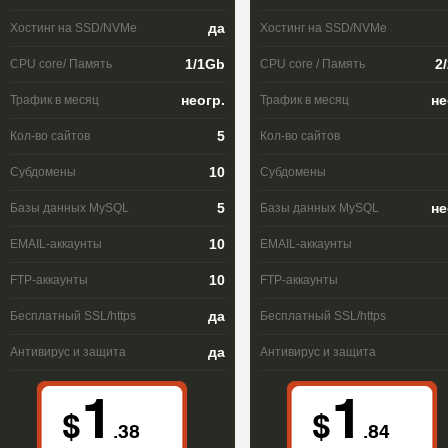
да
Хостинг на SSD/NVMe
Хостинг на SSD/NVMe
1/1Gb
2
CPU core/ Память
CPU core / Память
неогр.
не
Трафик в месяц
Трафик в месяц
5
Кол-во сайтов
Кол-во сайтов
10
Субдомены
Субдомены
5
не
Базы данных MySQL
Базы данных MySQL
10
EMAIL-аккаунты
EMAIL-аккаунты
10
FTP-аккаунты
FTP-аккаунты
да
Бесплатный SSL/https
Бесплатный SSL/https
да
Антивирус и защита
Антивирус и защита
1
1
$
$
.38
.84