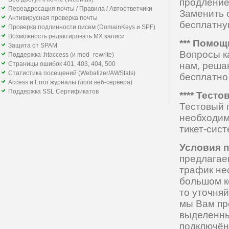
продление
Переадресация почты / Правила / Автоответчики
Заменить 
Антивирусная проверка почты
бесплатну
Проверка подлинности писем (DomainKeys и SPF)
Возможность редактировать MX записи
*** Помощ
Защита от SPAM
Вопросы ка
Поддержка .htaccess (и mod_rewrite)
Страницы ошибок 401, 403, 404, 500
нам, реша
Статистика посещений (Webalizer/AWStats)
бесплатно
Access и Error журналы (логи веб-сервера)
Поддержка SSL Сертификатов
**** Тест
Тестовый 
необходим
тикет-сист
Условия 
предлагае
трафик не
большом ко
то уточняй
мы Вам пр
выделенны
подключён