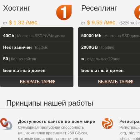
Хостинг
Реселлинг
$ 1.32 /мес.
$ 9.55 /мес.
от
от
($229 за 2 г
40Gb
50000 Mb
| Место на SSD/NVMe диске
| Место на SSD диск
Неограничен
2000GB
| Трафик
| Трафик
50
∞
| Кол-во сайтов
| отдельных CPanel
Бесплатный домен
Бесплатный домен
ВЫБРАТЬ ТАРИФ
ВЫБРАТЬ ТАРИФ
Принципы нашей работы
Доступность сайтов во всем мире
Регистра
Суммарная пропускная способность
Регистрация
наших каналов превышает 250 GB/сек,
.org, .biz, .i
которые соединяют все континенты
.shop, .mobi, 