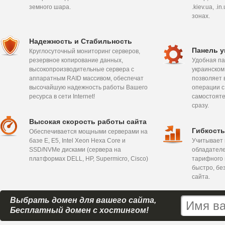
земного шара.
.kiev.ua, .
зонах.
Надежность и Стабильность
Панель у
Круглосуточный мониторинг серверов,
резервное копирование данных,
Удобная па
высокопроизводительные сервера с
украинском,
аппаратным RAID массивом, обеспечат
позволяет 
высочайшую надежность работы Вашего
операции с
ресурса в сети Internet!
самостояте
сразу.
Высокая скорость работы сайта
Гибкость
Обеспечивается мощными серверами на
базе E, E5, Intel Xeon Hexa Сore и
Учитывает 
SSD/NVMe дисками (сервера на
обладателе
платформах DELL, HP, Supermicro, Cisco)
тарифного 
быстро, бе
сайта.
Выбрать домен для вашего сайта,
Бесплатный домен с хостингом!