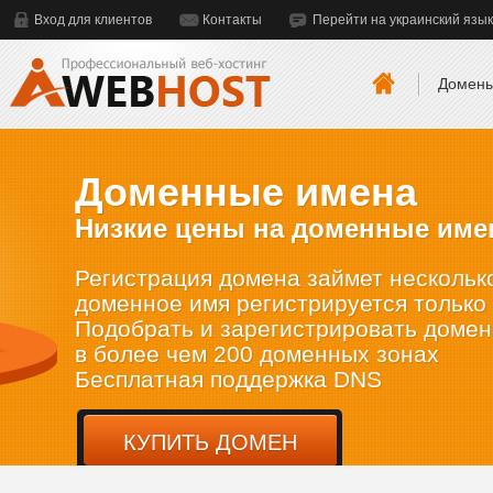
Вход для клиентов
Контакты
Перейти на украинский язык
Домен
Доменные имена
Низкие цены на доменные имена
Регистрация домена займет несколько мину
доменное имя регистрируется только на кл
Подобрать и зарегистрировать домен
в более чем 200 доменных зонах
Бесплатная поддержка DNS
КУПИТЬ ДОМЕН