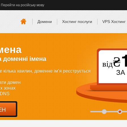
Перейти на російську мову
Домени
Хостинг послуги
VPS Хостинг
10
₴
ні імена
від
вилин, доменне імʼя реєструється
ЗА РІК