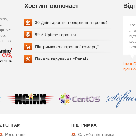
Сайт швидше та безпечніше
Хостинг включает
Відг
,
CloudFlare захищає, блокує загрози та прискорює
30 Днів гарантія повернення грошей
завантаження веб-сайту в Інтернеті,
Хос
CMS,
автоматично оптимізуючи код Вашого сайту та
адм
99% Uptime гарантія
відвідувачі отримують швидке відкриття сайту.
під
их...
іде
Підтримка електронної комерції
Вел
Панель керування cPanel /
Іван 
bjolis.
КЛІЄНТАМ
ПІДТРИМКА
Реєстрація
Служба підтримки