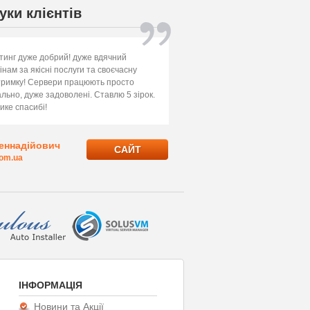
уки клієнтів
тинг дуже добрий! дуже вдячний
інам за якісні послуги та своєчасну
тримку! Сервери працюють просто
ально, дуже задоволені. Ставлю 5 зірок.
ике спасибі!
Геннадійович
САЙТ
com.ua
ІНФОРМАЦІЯ
Новини та Акції