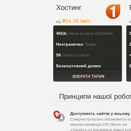
Хостинг
₴54.78 /мес.
від
в
40Gb
| Місце на диску SSD/NVMe
Неограничен
| Трафік
50
| Кількість сайтів
Безкоштовний домен
ВИБРАТИ ТАРИФ
Принципи нашої робо
Доступність сайтів у всьому 
Сумарна пропускна спроможність н
каналів перевищує 250 GB/сек, які
зʼєднують усі континенти земної кулі