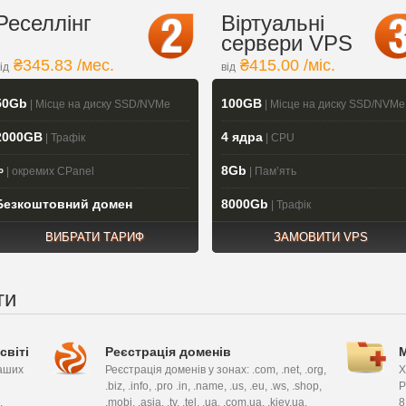
Реселлінг
Віртуальні
сервери VPS
₴345.83 /мес.
₴415.00 /міс.
ід
від
50Gb
100GB
| Місце на диску SSD/NVMe
| Місце на диску SSD/NVMe
2000GB
4 ядра
| Трафік
| CPU
∞
8Gb
| окремих CPanel
| Памʼять
Безкоштовний домен
8000Gb
| Трафік
ВИБРАТИ ТАРИФ
ЗАМОВИТИ VPS
ти
світі
Реєстрація доменів
аших
Реєстрація доменів у зонах: .com, .net, .org,
Х
.biz, .info, .pro .in, .name, .us, .eu, .ws, .shop,
P
.
.mobi, .asia, .tv, .tel, .ua, .com.ua, .kiev.ua,
8