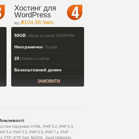
Хостинг для
WordPress
₴104.58 /мес.
від
50GB
| Місце на диску SSD/NVMe
Неограничен
| Трафік
20
| Кількість сайтів
Безкоштовний домен
ЗАМОВИТИ
Можливості
остинг підтримує HTML. PHP 5.2, PHP 5.3,
HP 5.4, PHP 5.5, PHP 5.6, PHP 7.x, PHP
.x, FTP, sFTP, Perl, MySQL, Zend Optimizer,