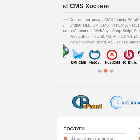
лення CMS У 1-клік!
CMS Хостинг
оматизована установка популярних
Хостинг підтримує: CMS Joomla, WordPress
ння контентом (CMS) на нашому
Drupal, DLE, UMI.CMS, HostCMS, NetCat,
остингу з панелі хостингу за кілька
osCommerce, WebAsyst Shop-Script, Shop
PrestaShop, InstantCMS, Amiro.CMS, phpbb,
Invision Power Board, Vbulletin та багато інш
ПОСЛУГИ
Зареєструвати домен