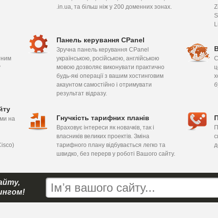
.in.ua, та більш ніж у 200 доменних зонах.
Z
S
L
Панель керування CPanel
В
Зручна панель керування CPanel
тним
українською, російською, англійською
С
у
мовою дозволяє виконувати практично
ц
будь-які операції з вашим хостинговим
х
акаунтом самостійно і отримувати
б
результат відразу.
йту
Гнучкість тарифних планів
П
ми на
Враховує інтереси як новачків, так і
П
власників великих проектів. Зміна
с
isco)
тарифного плану відбувається легко та
д
швидко, без перерв у роботі Вашого сайту.
айту,
ингом!