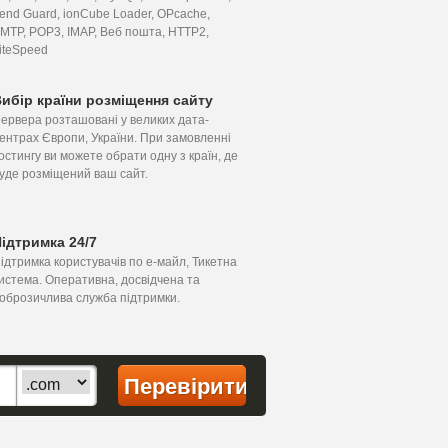
end Guard, ionCube Loader, OPcache,
MTP, POP3, IMAP, Веб пошта, HTTP2,
iteSpeed
ибір країни розміщення сайту
ервера розташовані у великих дата-
ентрах Європи, України. При замовленні
остингу ви можете обрати одну з країн, де
уде розміщений ваш сайт.
ідтримка 24/7
ідтримка користувачів по е-майл, Тикетна
истема. Оперативна, досвідчена та
оброзичлива служба підтримки.