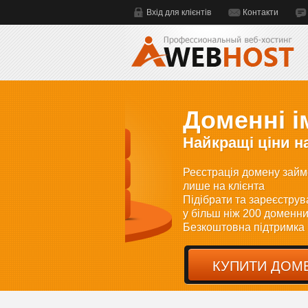
Вхід для клієнтів
Контакти
Доменні імена
Найкращі ціни на домен
Реєстрація домену займе кілька х
лише на клієнта
Підібрати та зареєструвати домен
у більш ніж 200 доменних зонах
Безкоштовна підтримка DNS
КУПИТИ ДОМЕН