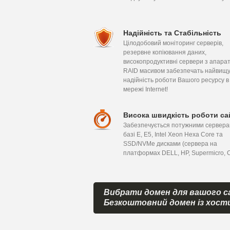
Надійність та Стабільність
Цілодобовий моніторинг серверів,
резервне копіювання даних,
високопродуктивні сервери з апара
RAID масивом забезпечать найвищ
надійність роботи Вашого ресурсу в
мережі Internet!
Висока швидкість роботи са
Забезпечується потужними сервера
базі E, E5, Intel Xeon Hexa Сore та
SSD/NVMe дисками (сервера на
платформах DELL, HP, Supermicro, C
Вибрати домен для вашого с
Безкоштовний домен із хост